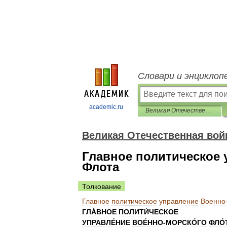
Словари и энциклоп
academic.ru
Великая Отечественная война 1941-1945: энциклопедия
Великая Отечественная войн
Главное политическое
Флота
Толкование
Главное
политическое
управление
Военно
ГЛÁВНОЕ
ПОЛИТИ́ЧЕСКОЕ
УПРАВЛÉНИЕ
ВОÉННО
-
МОРСКÓГО
ФЛÓ