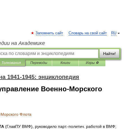
Запомнить сайт
Словарь на свой сайт
RU
едии на Академике
Найти!
Толкования
Переводы
Книги
Игры ⚽
а 1941-1945: энциклопедия
 управление Военно-Морского
-
Морского
Флота
ТА
(
ГлавПУ
ВМФ
),
руководило
парт
.-
политич
.
работой
в
ВМФ
;