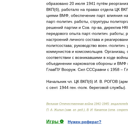
образовано
20
июля
1941
путём
реоргани
ВКП
(
б
),
работало
на
правах
отдела
ЦК
ВК
циями
ВМФ
,
обеспечение
парт
.
влияния
н
парт
.-
политич
.
работы
,
структуры
политорг
решений
партии
и
Сов
.
пр
-
ва
,
директив
НК
передового
опыта
парт
.-
политич
.
работы
;
р
настроений
личного
состава
и
реагирован
политсостава
;
руководство
воен
.-
политич
.
коммунистов
и
комсомольцев
.
Организац
.
соответствии
с
возникавшими
в
ходе
войн
объединении
наркоматов
обороны
и
ВМФ
ГлавПУ
Вооруж
.
Сил
СССравни
с
1958
–
Г
Начальник
чл
.
ЦК
ВКП
(
б
)
И
.
В
.
РОГОВ
(
арм
с
сент
.
1944
ген
.-
полк
.
береговой
службы
).
Великая
Отечественная
война
1941
-
1945:
энциклопед
П
.
А
.
Жилин
(
зам
.
гл
.
ред
.),
В
.
И
.
Канатов
(
отв
.
секрет
Игры ⚽
Нужен реферат?