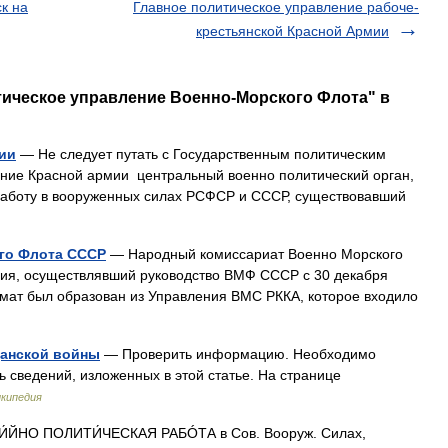
к на
Главное политическое управление рабоче-
крестьянской Красной Армии
тическое управление Военно-Морского Флота" в
ии
— Не следует путать с Государственным политическим
ние Красной армии центральный военно политический орган,
аботу в вооруженных силах РСФСР и СССР, существовавший
го Флота СССР
— Народный комиссариат Военно Морского
ия, осуществлявший руководство ВМФ СССР с 30 декабря
омат был образован из Управления ВМС РККА, которое входило
данской войны
— Проверить информацию. Необходимо
ь сведений, изложенных в этой статье. На странице
кипедия
́ЙНО ПОЛИТИ́ЧЕСКАЯ РАБÓТА в Сов. Вооруж. Силах,