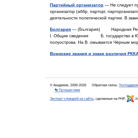
Партийный организатор
— Не следует пу
организатор (аббр. парторг, парторганиза
деятельности политической партии. В зав
Болгария
— (България) Народная Респ
I. Общие сведения Б. государство в Юго
полуострова. На В. омывается Чёрным м
Воинские звания и знаки различия РКК
© Академик, 2000-2026
Обратная связь:
Техподдерж
👣 Путешествия
Экспорт словарей на сайты
, сделанные на PHP,
Jo