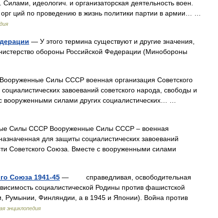
 Силами, идеологич. и организаторская деятельность воен.
. орг ций по проведению в жизнь политики партии в армии… …
дия
едерации
— У этого термина существуют и другие значения,
инистерство обороны Российской Федерации (Минобороны
уженные Силы СССР военная организация Советского
 социалистических завоеваний советского народа, свободы и
е с вооруженными силами других социалистических… …
е Силы СССР Вооруженные Силы СССР ‒ военная
дназначенная для защиты социалистических завоеваний
сти Советского Союза. Вместе с вооруженными силами
го Союза 1941-45
— справедливая, освободительная
зависимость социалистической Родины против фашистской
, Румынии, Финляндии, а в 1945 и Японии). Война против
ая энциклопедия