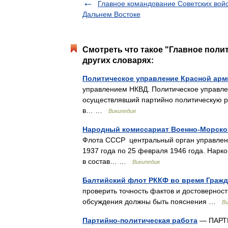
Главное командование Советских войс
Дальнем Востоке
Смотреть что такое "Главное поли
других словарях:
Политическое управление Красной арм
управлением НКВД. Политическое управле
осуществлявший партийно политическую р
в… …
Википедия
Народный комиссариат Военно-Морско
Флота СССР центральный орган управлен
1937 года по 25 февраля 1946 года. Нарк
в состав… …
Википедия
Балтийский флот РККФ во время Граж
проверить точность фактов и достоверност
обсуждения должны быть пояснения …
Ви
Партийно-политическая работа
— ПАРТИ