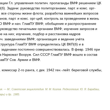
зации
Гл
.
управления
политич
.
пропаганды
ВМФ
решением
ЦК
П
(
б
).
Задачи:
руководство
политорганами
,
парт
.
и
комс
.
орг
-
а
все
стороны
жизни
флота
;
разработка
важнейших
вопросов
анов
,
парт
.
и
комс
.
орг
-
ций
;
контроль
за
проведением
в
жизнь
О
ВМФ
и
нач
.
ГлавПУ
ВМФ
;
обобщение
и
распространение
уководство
печатными
органами
ВМФ
;
изучение
запросов
и
ие
на
них
;
изучение
,
подбор
и
расстановка
кадров
уч
.
заведениями
ВМФ
;
организация
и
ведение
учёта
структура
ГлавПУ
ВМФ
определялась
ЦК
ВКП
(
б
)
и
в
ы
задачами
постоянно
совершенствовалась
.
В
февр
.
1946
при
в
Наркомат
Вооруж
.
Сил
СССР
ГлавПУ
ВМФ
вошло
в
состав
лавПУ
Сов
.
Армии
и
ВМФ
.
.
комиссар
2
-
го
ранга
,
с
дек
.
1942
ген
.-
лейт
.
береговой
службы
,
ия
. —
М
.
:
Советская
энциклопедия
.
М
.
М
.
Козлов
.
Редколлегия:
Ю
.
Я
.
Барабаш
,
арь
)
и
др
.
.
1985
.