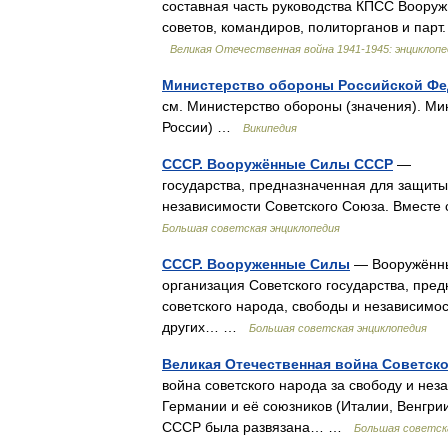
составная часть руководства КПСС Вооруж.
советов, командиров, политорганов и парт
Великая Отечественная война 1941-1945: энциклопе
Министерство обороны Российской Ф
см. Министерство обороны (значения). М
России) …
Википедия
СССР. Вооружённые Силы СССР
— Воор
государства, предназначенная для защиты
независимости Советского Союза. Вмест
Большая советская энциклопедия
СССР. Вооруженные Силы
— Вооружённы
организация Советского государства, пре
советского народа, свободы и независимо
других… …
Большая советская энциклопедия
Великая Отечественная война Советско
война советского народа за свободу и не
Германии и её союзников (Италии, Венгрии
СССР была развязана… …
Большая советск