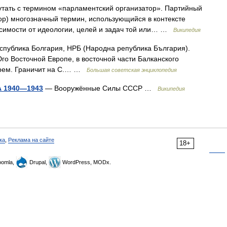
тать с термином «парламентский организатор». Партийный
тор) многозначный термин, использующийся в контексте
исимости от идеологии, целей и задач той или… …
Википедия
ублика Болгария, НРБ (Народна република България).
 Восточной Европе, в восточной части Балканского
орем. Граничит на С.… …
Большая советская энциклопедия
А 1940—1943
— Вооружённые Силы СССР …
Википедия
ка
,
Реклама на сайте
18+
omla,
Drupal,
WordPress, MODx.